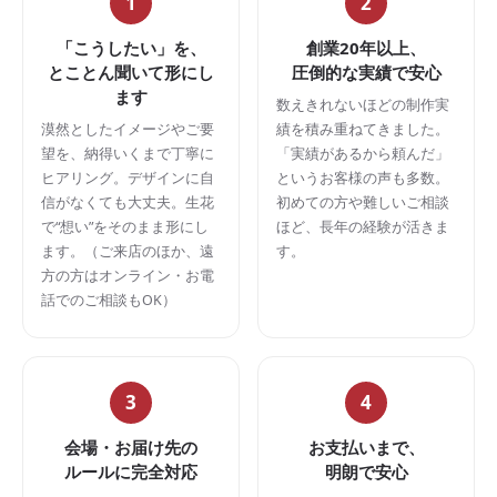
1
2
「こうしたい」を、
創業20年以上、
とことん聞いて形にし
圧倒的な実績で安心
ます
数えきれないほどの制作実
漠然としたイメージやご要
績を積み重ねてきました。
望を、納得いくまで丁寧に
「実績があるから頼んだ」
ヒアリング。デザインに自
というお客様の声も多数。
信がなくても大丈夫。生花
初めての方や難しいご相談
で“想い”をそのまま形にし
ほど、長年の経験が活きま
ます。（ご来店のほか、遠
す。
方の方はオンライン・お電
話でのご相談もOK）
3
4
会場・お届け先の
お支払いまで、
ルールに完全対応
明朗で安心