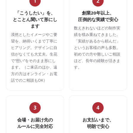
1
2
「こうしたい」を、
創業20年以上、
とことん聞いて形にし
圧倒的な実績で安心
ます
数えきれないほどの制作実
漠然としたイメージやご要
績を積み重ねてきました。
望を、納得いくまで丁寧に
「実績があるから頼んだ」
ヒアリング。デザインに自
というお客様の声も多数。
信がなくても大丈夫。生花
初めての方や難しいご相談
で“想い”をそのまま形にし
ほど、長年の経験が活きま
ます。（ご来店のほか、遠
す。
方の方はオンライン・お電
話でのご相談もOK）
3
4
会場・お届け先の
お支払いまで、
ルールに完全対応
明朗で安心