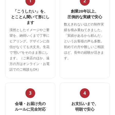
1
2
「こうしたい」を、
創業20年以上、
とことん聞いて形にし
圧倒的な実績で安心
ます
数えきれないほどの制作実
漠然としたイメージやご要
績を積み重ねてきました。
望を、納得いくまで丁寧に
「実績があるから頼んだ」
ヒアリング。デザインに自
というお客様の声も多数。
信がなくても大丈夫。生花
初めての方や難しいご相談
で“想い”をそのまま形にし
ほど、長年の経験が活きま
ます。（ご来店のほか、遠
す。
方の方はオンライン・お電
話でのご相談もOK）
3
4
会場・お届け先の
お支払いまで、
ルールに完全対応
明朗で安心