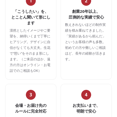
1
2
「こうしたい」を、
創業20年以上、
とことん聞いて形にし
圧倒的な実績で安心
ます
数えきれないほどの制作実
漠然としたイメージやご要
績を積み重ねてきました。
望を、納得いくまで丁寧に
「実績があるから頼んだ」
ヒアリング。デザインに自
というお客様の声も多数。
信がなくても大丈夫。生花
初めての方や難しいご相談
で“想い”をそのまま形にし
ほど、長年の経験が活きま
ます。（ご来店のほか、遠
す。
方の方はオンライン・お電
話でのご相談もOK）
3
4
会場・お届け先の
お支払いまで、
ルールに完全対応
明朗で安心