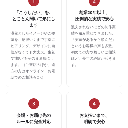
1
2
「こうしたい」を、
創業20年以上、
とことん聞いて形にし
圧倒的な実績で安心
ます
数えきれないほどの制作実
漠然としたイメージやご要
績を積み重ねてきました。
望を、納得いくまで丁寧に
「実績があるから頼んだ」
ヒアリング。デザインに自
というお客様の声も多数。
信がなくても大丈夫。生花
初めての方や難しいご相談
で“想い”をそのまま形にし
ほど、長年の経験が活きま
ます。（ご来店のほか、遠
す。
方の方はオンライン・お電
話でのご相談もOK）
3
4
会場・お届け先の
お支払いまで、
ルールに完全対応
明朗で安心