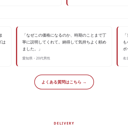
ま
「なぜこの価格になるのか、時期のことまで丁
「
ズは
寧に説明してくれて。納得して気持ちよく頼め
も
ました。」
ポ
愛知県・20代男性
名
よくある質問はこちら →
DELIVERY