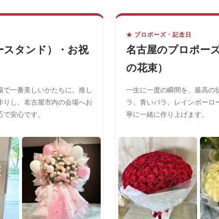
★ プロポーズ・記念日
ースタンド）・お祝
名古屋のプロポーズ
の花束）
場で一番美しいかたちに。推し
一生に一度の瞬間を、最高の状
作りし、名古屋市内の会場へお
ラ、青いバラ、レインボーロ
応で安心です。
寧に一緒に作り上げます。