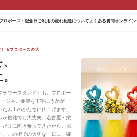
プロポーズ・記念日
ご利用の流れ
配送について
よくある質問
オンライン
ド）＆プロポーズの花
を、
に。
フラワースタンド）も、プロポー
メージやご要望を丁寧にうかが
いた以上のかたちに仕上げます。
ルが複雑でも大丈夫。名古屋・栄
）だけに向き合ってきたから、地
す。この街での大切な一日に、確