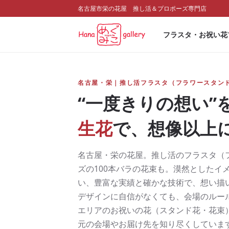
名古屋市栄の花屋 推し活＆プロポーズ専門店
フラスタ・お祝い花
名古屋・栄｜推し活フラスタ（フラワースタン
“一度きりの想い”
生花
で、想像以上
名古屋・栄の花屋。推し活のフラスタ（
ズの100本バラの花束も。漠然としたイ
い、豊富な実績と確かな技術で、想い描
デザインに自信がなくても、会場のルー
エリアのお祝いの花（スタンド花・花束
元の会場やお届け先を知り尽くしていま