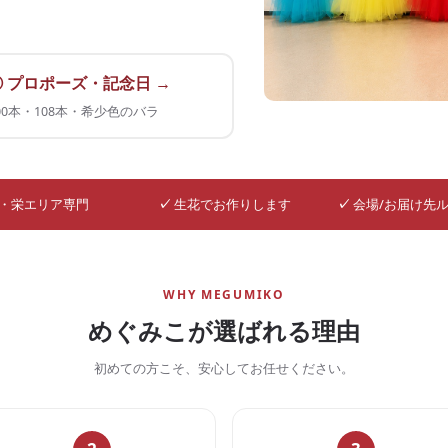
② プロポーズ・記念日 →
00本・108本・希少色のバラ
・栄エリア専門
✓
生花でお作りします
✓
会場/お届け先
WHY MEGUMIKO
めぐみこが選ばれる理由
初めての方こそ、安心してお任せください。