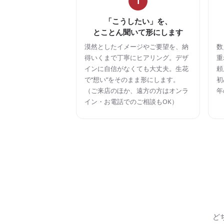
1
「こうしたい」を、
とことん聞いて形にします
漠然としたイメージやご要望を、納
数
得いくまで丁寧にヒアリング。デザ
重
インに自信がなくても大丈夫。生花
頼
で“想い”をそのまま形にします。
初
（ご来店のほか、遠方の方はオンラ
年
イン・お電話でのご相談もOK）
ど