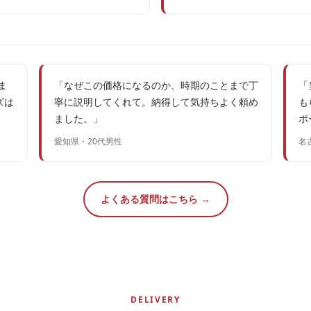
ま
「なぜこの価格になるのか、時期のことまで丁
「
ズは
寧に説明してくれて。納得して気持ちよく頼め
も
ました。」
ポ
愛知県・20代男性
名
よくある質問はこちら →
DELIVERY