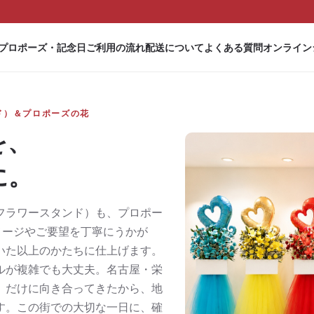
プロポーズ・記念日
ご利用の流れ
配送について
よくある質問
オンライン
ド）＆プロポーズの花
を、
に。
フラワースタンド）も、プロポー
メージやご要望を丁寧にうかが
いた以上のかたちに仕上げます。
ルが複雑でも大丈夫。名古屋・栄
）だけに向き合ってきたから、地
す。この街での大切な一日に、確