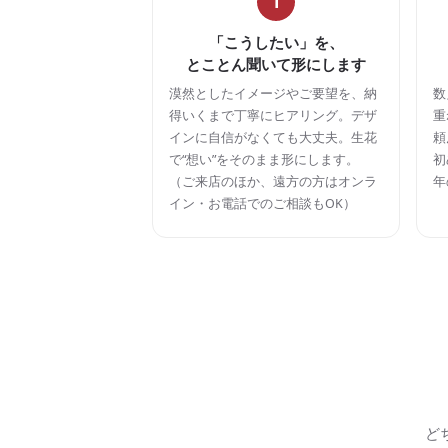
1
「こうしたい」を、
とことん聞いて形にします
漠然としたイメージやご要望を、納
数
得いくまで丁寧にヒアリング。デザ
重
インに自信がなくても大丈夫。生花
頼
で“想い”をそのまま形にします。
初
（ご来店のほか、遠方の方はオンラ
年
イン・お電話でのご相談もOK）
ど