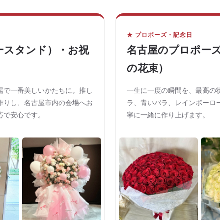
★ プロポーズ・記念日
ースタンド）・お祝
名古屋のプロポーズ
の花束）
場で一番美しいかたちに。推し
一生に一度の瞬間を、最高の状
作りし、名古屋市内の会場へお
ラ、青いバラ、レインボーロ
応で安心です。
寧に一緒に作り上げます。