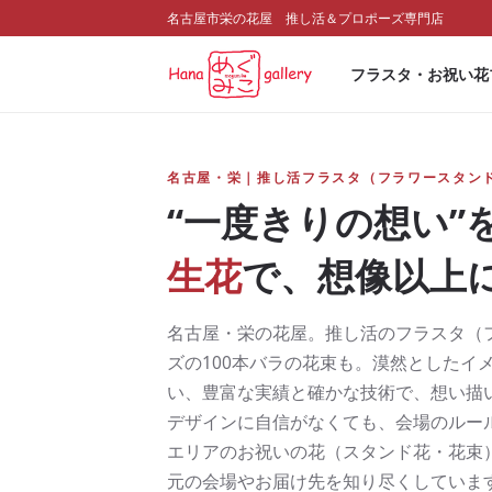
名古屋市栄の花屋 推し活＆プロポーズ専門店
フラスタ・お祝い花
名古屋・栄｜推し活フラスタ（フラワースタン
“一度きりの想い”
生花
で、想像以上
名古屋・栄の花屋。推し活のフラスタ（
ズの100本バラの花束も。漠然としたイ
い、豊富な実績と確かな技術で、想い描
デザインに自信がなくても、会場のルー
エリアのお祝いの花（スタンド花・花束
元の会場やお届け先を知り尽くしていま