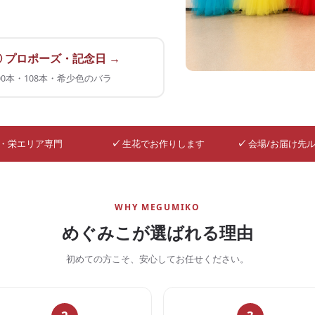
② プロポーズ・記念日 →
00本・108本・希少色のバラ
・栄エリア専門
✓
生花でお作りします
✓
会場/お届け先
WHY MEGUMIKO
めぐみこが選ばれる理由
初めての方こそ、安心してお任せください。