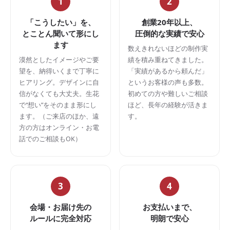
1
2
「こうしたい」を、
創業20年以上、
とことん聞いて形にし
圧倒的な実績で安心
ます
数えきれないほどの制作実
漠然としたイメージやご要
績を積み重ねてきました。
望を、納得いくまで丁寧に
「実績があるから頼んだ」
ヒアリング。デザインに自
というお客様の声も多数。
信がなくても大丈夫。生花
初めての方や難しいご相談
で“想い”をそのまま形にし
ほど、長年の経験が活きま
ます。（ご来店のほか、遠
す。
方の方はオンライン・お電
話でのご相談もOK）
3
4
会場・お届け先の
お支払いまで、
ルールに完全対応
明朗で安心