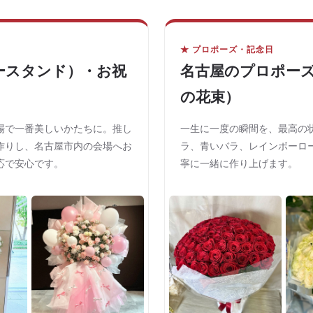
★ プロポーズ・記念日
ースタンド）・お祝
名古屋のプロポーズ
の花束）
場で一番美しいかたちに。推し
一生に一度の瞬間を、最高の状
作りし、名古屋市内の会場へお
ラ、青いバラ、レインボーロ
応で安心です。
寧に一緒に作り上げます。