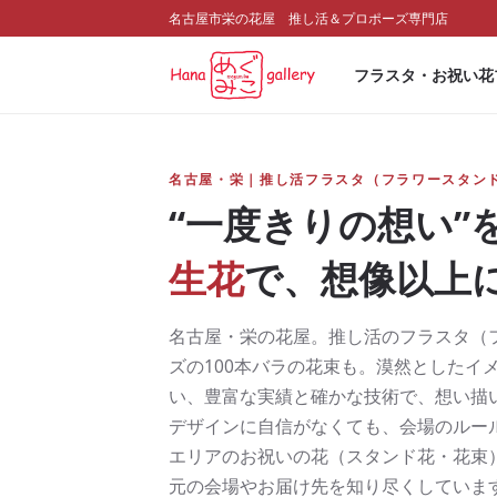
名古屋市栄の花屋 推し活＆プロポーズ専門店
フラスタ・お祝い花
名古屋・栄｜推し活フラスタ（フラワースタン
“一度きりの想い”
生花
で、想像以上
名古屋・栄の花屋。推し活のフラスタ（
ズの100本バラの花束も。漠然としたイ
い、豊富な実績と確かな技術で、想い描
デザインに自信がなくても、会場のルー
エリアのお祝いの花（スタンド花・花束
元の会場やお届け先を知り尽くしていま