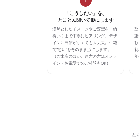
1
「こうしたい」を、
とことん聞いて形にします
漠然としたイメージやご要望を、納
数
得いくまで丁寧にヒアリング。デザ
重
インに自信がなくても大丈夫。生花
頼
で“想い”をそのまま形にします。
初
（ご来店のほか、遠方の方はオンラ
年
イン・お電話でのご相談もOK）
ど