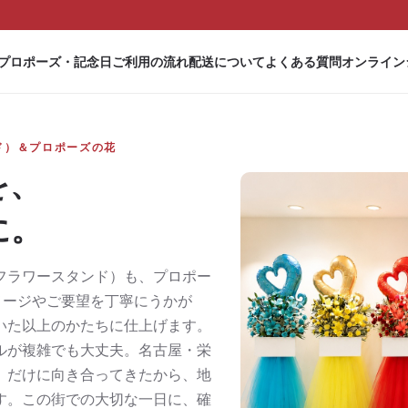
プロポーズ・記念日
ご利用の流れ
配送について
よくある質問
オンライン
ド）＆プロポーズの花
を、
に。
フラワースタンド）も、プロポー
メージやご要望を丁寧にうかが
いた以上のかたちに仕上げます。
ルが複雑でも大丈夫。名古屋・栄
）だけに向き合ってきたから、地
す。この街での大切な一日に、確