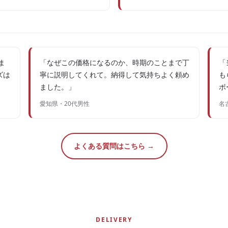
ま
「なぜこの価格になるのか、時期のことまで丁
「
ズは
寧に説明してくれて。納得して気持ちよく頼め
も
ました。」
ポ
愛知県・20代男性
名
よくある質問はこちら →
DELIVERY