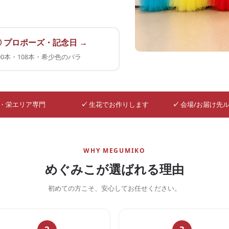
② プロポーズ・記念日 →
00本・108本・希少色のバラ
・栄エリア専門
✓
生花でお作りします
✓
会場/お届け先
WHY MEGUMIKO
めぐみこが選ばれる理由
初めての方こそ、安心してお任せください。