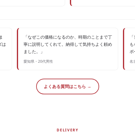
ま
「なぜこの価格になるのか、時期のことまで丁
「
ズは
寧に説明してくれて。納得して気持ちよく頼め
も
ました。」
ポ
愛知県・20代男性
名
よくある質問はこちら →
DELIVERY