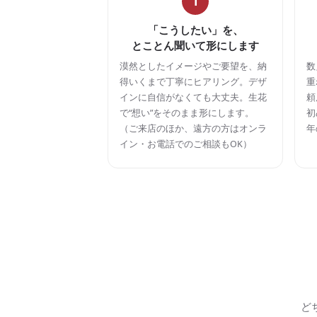
1
「こうしたい」を、
とことん聞いて形にします
漠然としたイメージやご要望を、納
数
得いくまで丁寧にヒアリング。デザ
重
インに自信がなくても大丈夫。生花
頼
で“想い”をそのまま形にします。
初
（ご来店のほか、遠方の方はオンラ
年
イン・お電話でのご相談もOK）
ど