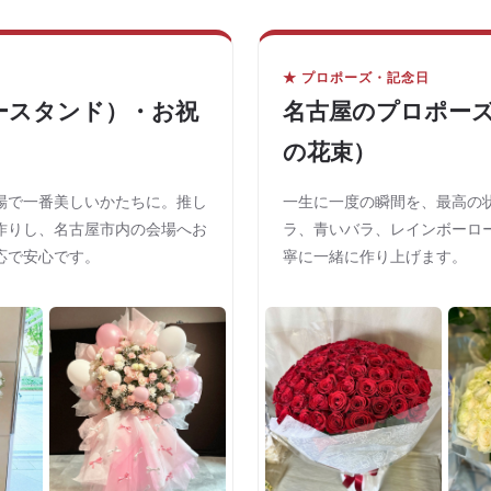
★ プロポーズ・記念日
ースタンド）・お祝
名古屋のプロポーズ
の花束）
場で一番美しいかたちに。推し
一生に一度の瞬間を、最高の状
作りし、名古屋市内の会場へお
ラ、青いバラ、レインボーロ
応で安心です。
寧に一緒に作り上げます。