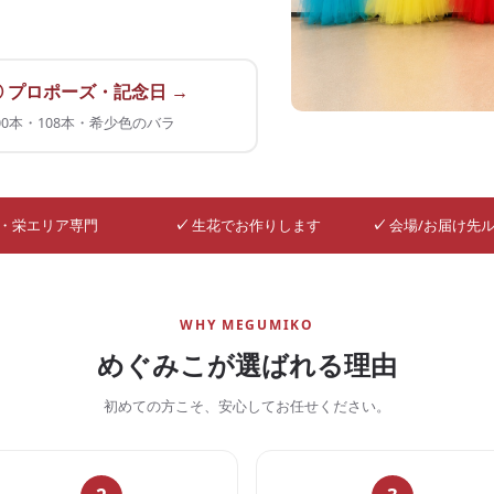
② プロポーズ・記念日 →
00本・108本・希少色のバラ
・栄エリア専門
✓
生花でお作りします
✓
会場/お届け先
WHY MEGUMIKO
めぐみこが選ばれる理由
初めての方こそ、安心してお任せください。