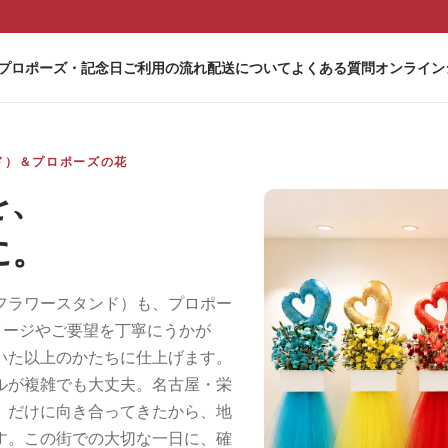
プロポーズ・記念日
ご利用の流れ
配送について
よくある質問
オンライン
ド）＆プロポーズの花
を、
に。
フラワースタンド）も、プロポー
メージやご要望を丁寧にうかが
いた以上のかたちに仕上げます。
ルが複雑でも大丈夫。名古屋・栄
）だけに向き合ってきたから、地
す。この街での大切な一日に、確