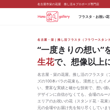
名古屋市栄の花屋 推し活＆プロポーズ専門店
フラスタ・お祝い花
名古屋・栄｜推し活フラスタ（フラワースタン
“一度きりの想い”
生花
で、想像以上
名古屋・栄の花屋。推し活のフラスタ（
ズの100本バラの花束も。漠然としたイ
い、豊富な実績と確かな技術で、想い描
デザインに自信がなくても、会場のルー
エリアのお祝いの花（スタンド花・花束
元の会場やお届け先を知り尽くしていま