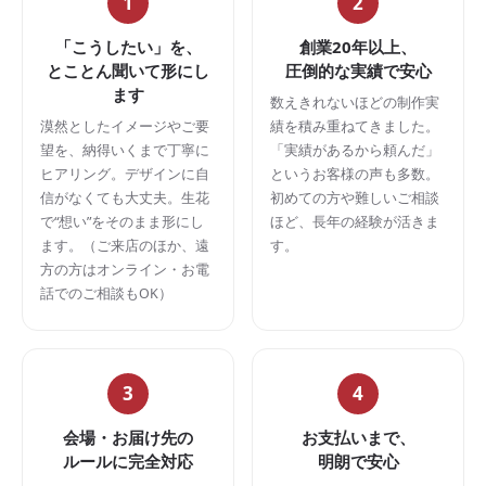
1
2
「こうしたい」を、
創業20年以上、
とことん聞いて形にし
圧倒的な実績で安心
ます
数えきれないほどの制作実
漠然としたイメージやご要
績を積み重ねてきました。
望を、納得いくまで丁寧に
「実績があるから頼んだ」
ヒアリング。デザインに自
というお客様の声も多数。
信がなくても大丈夫。生花
初めての方や難しいご相談
で“想い”をそのまま形にし
ほど、長年の経験が活きま
ます。（ご来店のほか、遠
す。
方の方はオンライン・お電
話でのご相談もOK）
3
4
会場・お届け先の
お支払いまで、
ルールに完全対応
明朗で安心